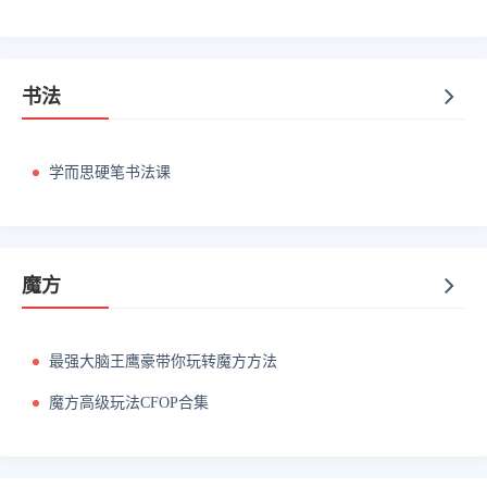
书法
学而思硬笔书法课
魔方
最强大脑王鹰豪带你玩转魔方方法
魔方高级玩法CFOP合集