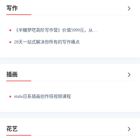
写作
《半糖梦呓高阶写作营》价值5999元，从0到1打造写作印钞机
28天一站式解决你所有的写作痛点
插画
ntalu日系插画创作班视频课程
花艺